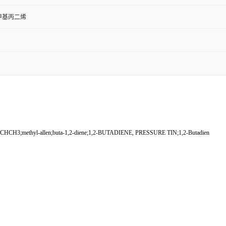
;甲基丙二烯
;methyl-allen;buta-1,2-diene;1,2-BUTADIENE, PRESSURE TIN;1,2-Butadien