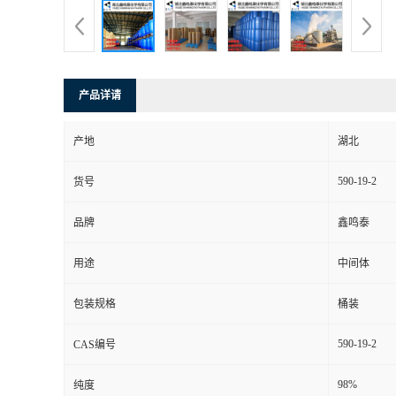
产品详请
产地
湖北
590-19-2
货号
品牌
鑫鸣泰
用途
中间体
包装规格
桶装
590-19-2
CAS编号
98%
纯度