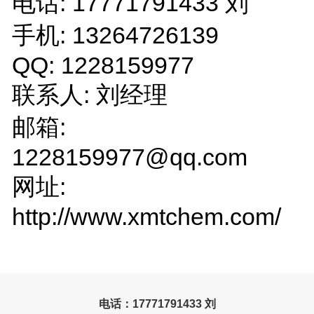
电话: 17771791433 刘
手机: 13264726139
QQ: 1228159977
联系人: 刘经理
邮箱:
1228159977@qq.com
网址:
http://www.xmtchem.com/
电话：17771791433 刘