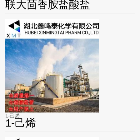
联大茴香胺盐酸盐
1-己烯
1-己烯