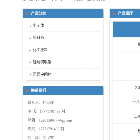
产品分类
产品展厅
中间体
原料药
化工原料
硅烷偶联剂
医药中间体
2-
联系我们
十八
联系人：刘经理
电 话：17771791433 刘
二
邮箱：1228159977@qq.com
传真：17771791433 刘
地 址：武汉市