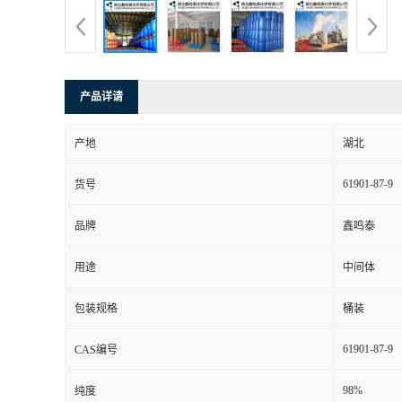
产品详请
产地
湖北
61901-87-9
货号
品牌
鑫鸣泰
用途
中间体
包装规格
桶装
61901-87-9
CAS编号
98%
纯度