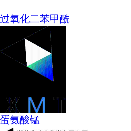
过氧化二苯甲酰
蛋氨酸锰