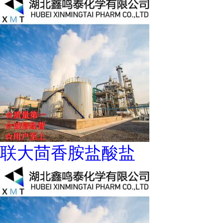
联大茴香胺盐酸盐