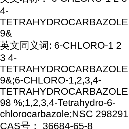
4-
TETRAHYDROCARBAZOLE
9&
英文同义词: 6-CHLORO-1 2
3 4-
TETRAHYDROCARBAZOLE
9&;6-CHLORO-1,2,3,4-
TETRAHYDROCARBAZOLE
98 %;1,2,3,4-Tetrahydro-6-
chlorocarbazole;NSC 298291
CAS号： 36684-65-8