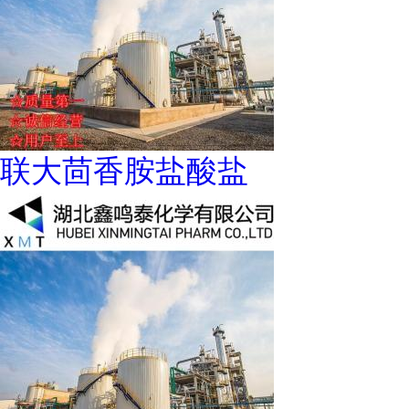
联大茴香胺盐酸盐