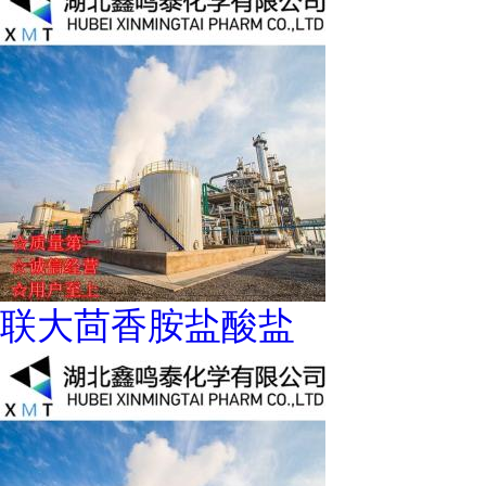
联大茴香胺盐酸盐