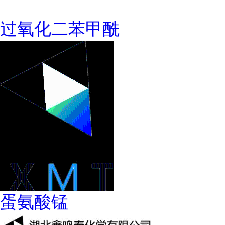
过氧化二苯甲酰
蛋氨酸锰