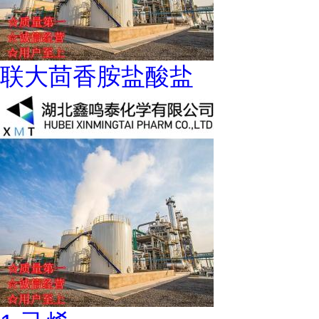
联大茴香胺盐酸盐