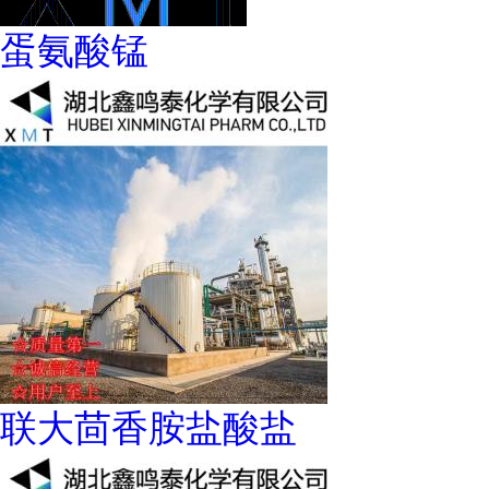
蛋氨酸锰
联大茴香胺盐酸盐