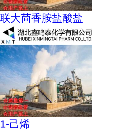
联大茴香胺盐酸盐
1-己烯