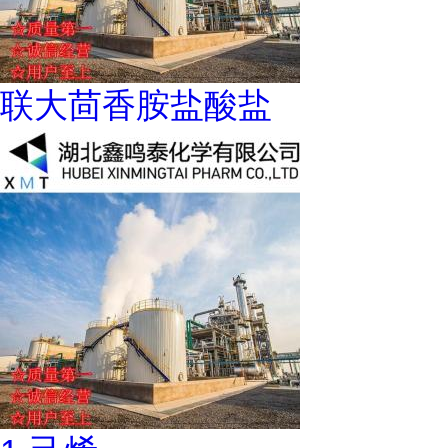
联大茴香胺盐酸盐