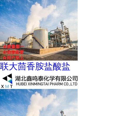
联大茴香胺盐酸盐