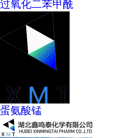
过氧化二苯甲酰
蛋氨酸锰