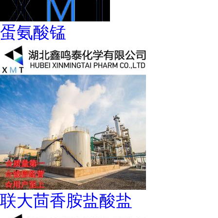
蛋氨酸锰
联大茴香胺盐酸盐