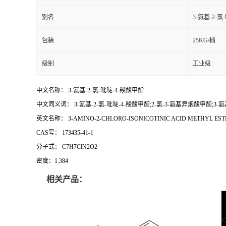
别名
3-氨基-2-
包装
25KG/桶
级别
工业级
中文名称： 3-氨基-2-氯-吡啶-4-羧酸甲酯
中文同义词： 3-氨基-2-氯-吡啶-4-羧酸甲酯;2-氯-3-氨基异烟酸甲酯;3-
英文名称： 3-AMINO-2-CHLORO-ISONICOTINIC ACID METHYL EST
CAS号： 173435-41-1
分子式： C7H7ClN2O2
密度：1.384
相关产品：