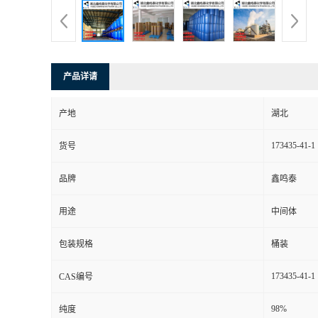
产品详请
产地
湖北
173435-41-1
货号
品牌
鑫鸣泰
用途
中间体
包装规格
桶装
173435-41-1
CAS编号
98%
纯度