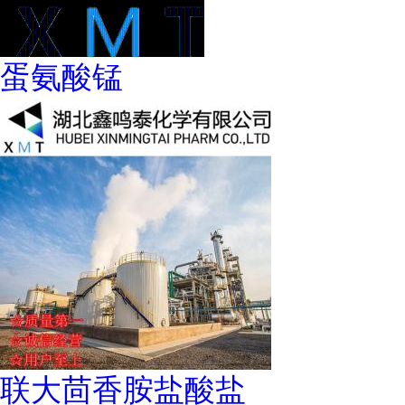
蛋氨酸锰
联大茴香胺盐酸盐