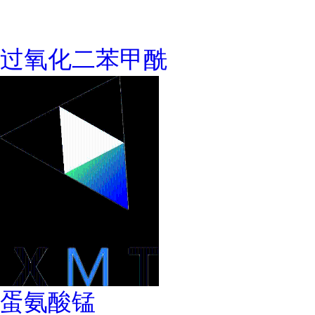
过氧化二苯甲酰
蛋氨酸锰