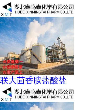
联大茴香胺盐酸盐