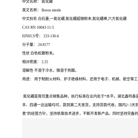
中文名称： 氮化硼
英文名称： Boron nitride
中文别名 白石墨;一氮化硼;氮化硼超微粉末;氮化硼棒;六方氮化硼
CAS RN 10043-11-5
EINECS号： 233-136-6
分子量： 24.8177
性状 白色松散粉末。
相对密度： 2.25
溶解性 不溶于冷水，微溶于热酸。
用途： 用于制耐火材料、炉子绝缘材料，还用于电子、机械、航空等工
氮化硼是我司重点销售品种，执行标准在业内处于*水平。湖北鑫鸣泰
丰、四通一达运输均可，款到第二天发货，支持货款代收，国内2~5天
意”的经营方针，坚持依靠技术进步，不断开发新产品，同时坚持完备