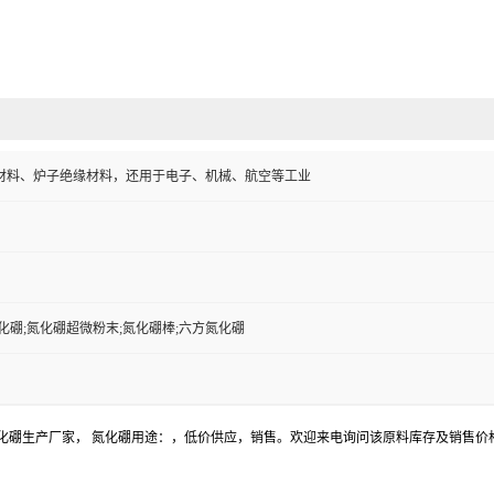
材料、炉子绝缘材料，还用于电子、机械、航空等工业
化硼;氮化硼超微粉末;氮化硼棒;六方氮化硼
氮化硼生产厂家， 氮化硼用途：，低价供应，销售。欢迎来电询问该原料库存及销售价