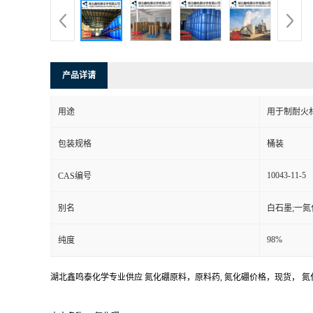
产品详请
用途
用于制耐火
包装规格
桶装
10043-11-5
CAS编号
别名
白石墨;一氮
98%
纯度
湖北鑫鸣泰化学专业供应 氮化硼原料，原料药, 氮化硼价格，现货， 