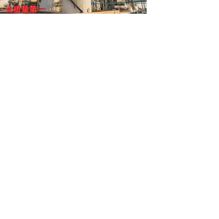
联大茴香胺盐酸盐
1-己烯