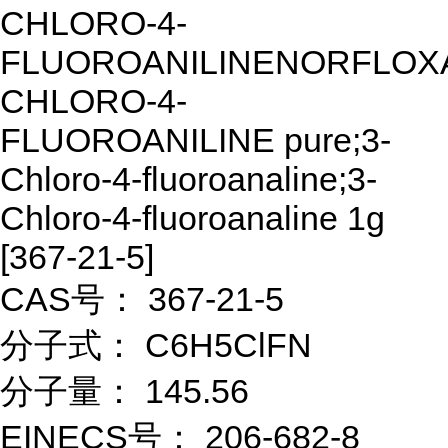
CHLORO-4-
FLUOROANILINENORFLOXA
CHLORO-4-
FLUOROANILINE pure;3-
Chloro-4-fluoroanaline;3-
Chloro-4-fluoroanaline 1g
[367-21-5]
CAS号： 367-21-5
分子式： C6H5ClFN
分子量： 145.56
EINECS号： 206-682-8