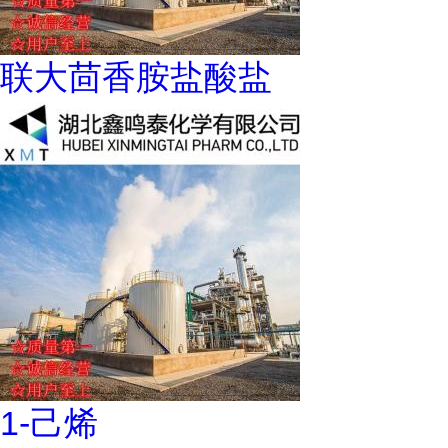
联大茴香胺盐酸盐
1-己烯