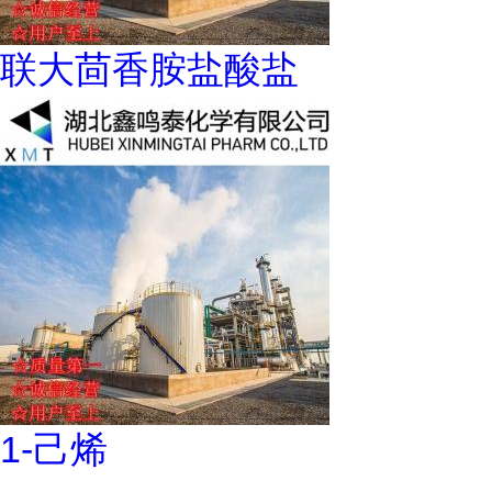
联大茴香胺盐酸盐
1-己烯