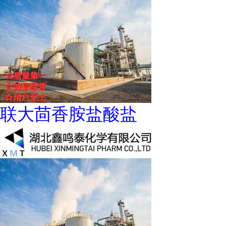
联大茴香胺盐酸盐