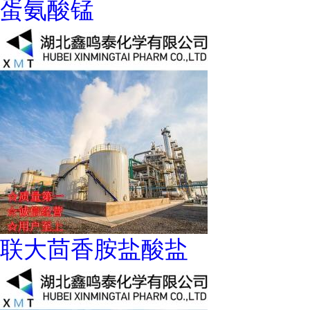
蛋氨酸锰
联大茴香胺盐酸盐