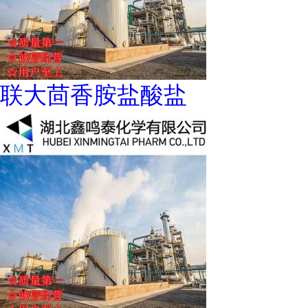
联大茴香胺盐酸盐