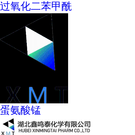
过氧化二苯甲酰
蛋氨酸锰