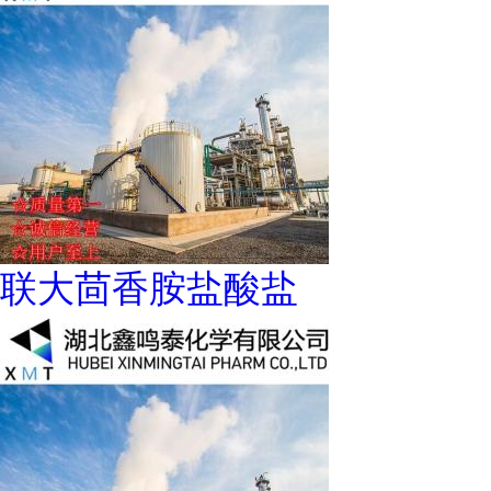
联大茴香胺盐酸盐