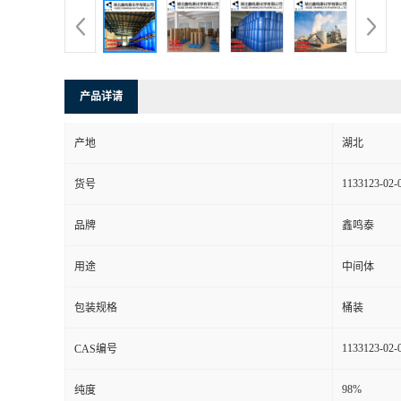
产品详请
产地
湖北
1133123-02-
货号
品牌
鑫鸣泰
用途
中间体
包装规格
桶装
1133123-02-
CAS编号
98%
纯度