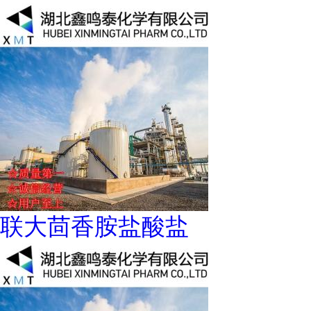
联大茴香胺盐酸盐