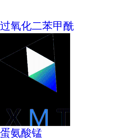
过氧化二苯甲酰
蛋氨酸锰