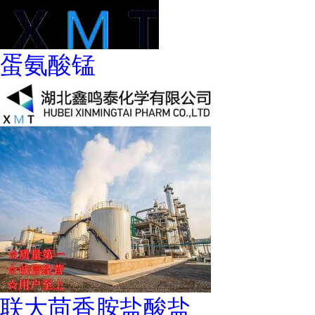
蛋氨酸锰
联大茴香胺盐酸盐