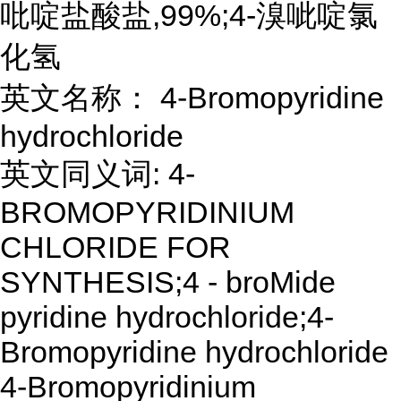
吡啶盐酸盐,99%;4-溴呲啶氯
化氢
英文名称： 4-Bromopyridine
hydrochloride
英文同义词: 4-
BROMOPYRIDINIUM
CHLORIDE FOR
SYNTHESIS;4 - broMide
pyridine hydrochloride;4-
Bromopyridine hydrochloride
4-Bromopyridinium