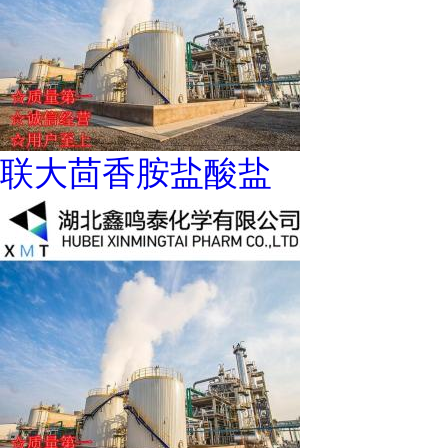
联大茴香胺盐酸盐