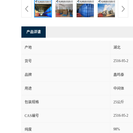
产品详请
产地
湖北
2516-95-2
货号
品牌
鑫鸣泰
用途
中间体
包装规格
25公斤
2516-95-2
CAS编号
98%
纯度