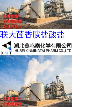
联大茴香胺盐酸盐