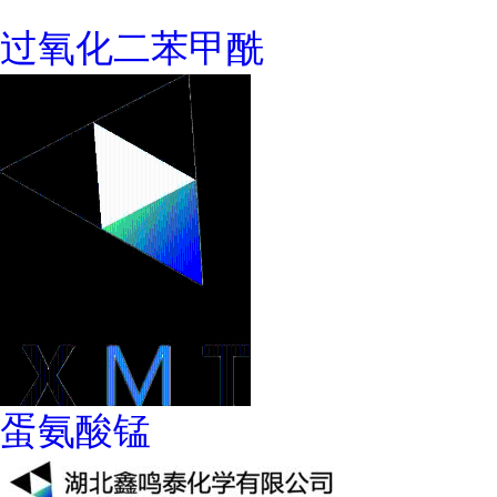
过氧化二苯甲酰
蛋氨酸锰