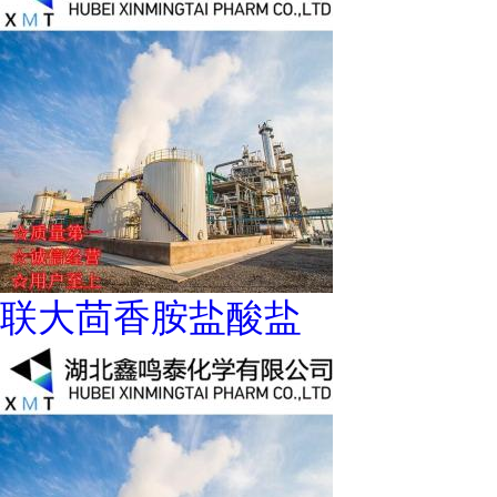
联大茴香胺盐酸盐