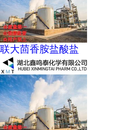
联大茴香胺盐酸盐