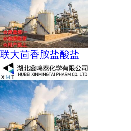
联大茴香胺盐酸盐