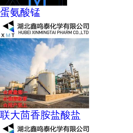
蛋氨酸锰
联大茴香胺盐酸盐