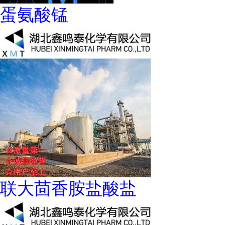
蛋氨酸锰
联大茴香胺盐酸盐