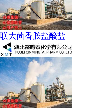
联大茴香胺盐酸盐