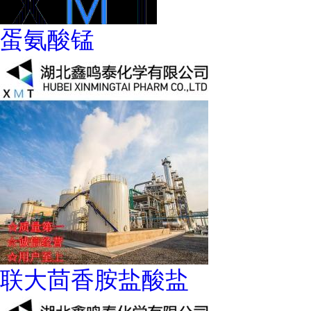
蛋氨酸锰
联大茴香胺盐酸盐