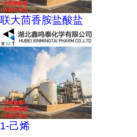
联大茴香胺盐酸盐
1-己烯