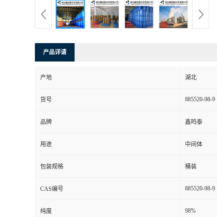
产品详请
产地
湖北
885520-98-9
货号
品牌
鑫鸣泰
用途
中间体
包装规格
桶装
885520-98-9
CAS编号
98%
纯度