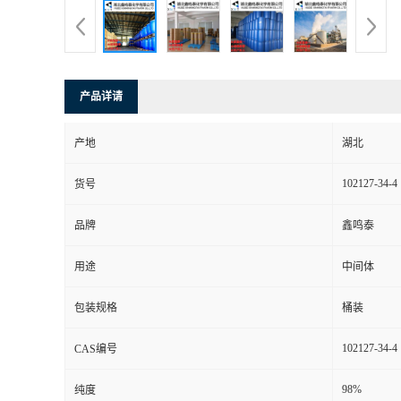
产品详请
产地
湖北
102127-34-4
货号
品牌
鑫鸣泰
用途
中间体
包装规格
桶装
102127-34-4
CAS编号
98%
纯度