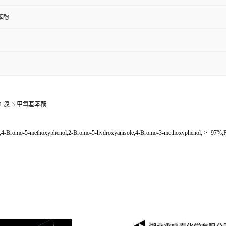
氧苯酚
;4-溴-3-甲氧基苯酚
5-methoxyphenol;2-Bromo-5-hydroxyanisole;4-Bromo-3-methoxyphenol, >=97%;Phe