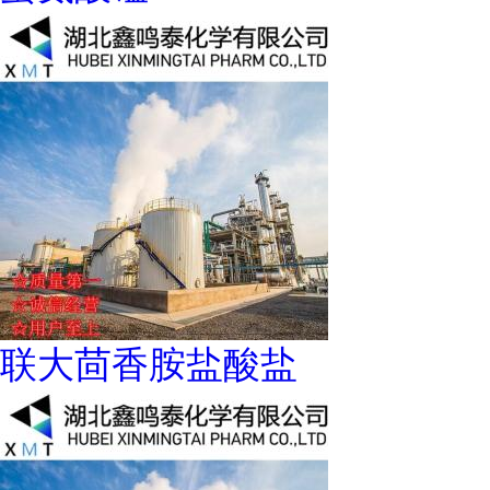
联大茴香胺盐酸盐