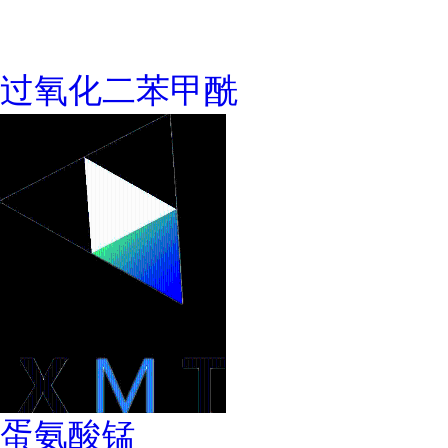
过氧化二苯甲酰
蛋氨酸锰