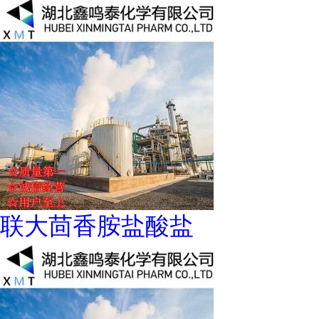
联大茴香胺盐酸盐