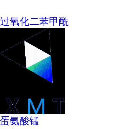
过氧化二苯甲酰
蛋氨酸锰