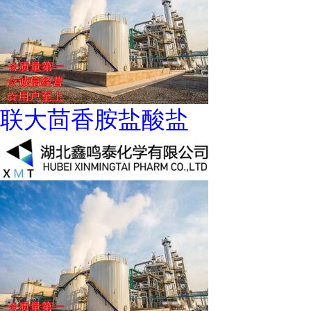
联大茴香胺盐酸盐