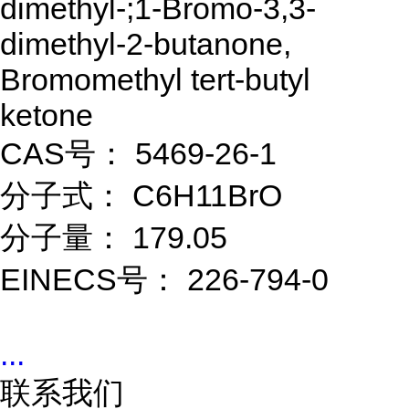
dimethyl-;1-Bromo-3,3-
dimethyl-2-butanone,
Bromomethyl tert-butyl
ketone
CAS号： 5469-26-1
分子式： C6H11BrO
分子量： 179.05
EINECS号： 226-794-0
...
联系我们