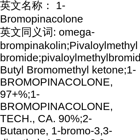
英文名称： 1-
Bromopinacolone
英文同义词: omega-
brompinakolin;Pivaloylmethyl
bromide;pivaloylmethylbromide
Butyl Bromomethyl ketone;1-
BROMOPINACOLONE,
97+%;1-
BROMOPINACOLONE,
TECH., CA. 90%;2-
Butanone, 1-bromo-3,3-