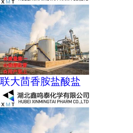
联大茴香胺盐酸盐