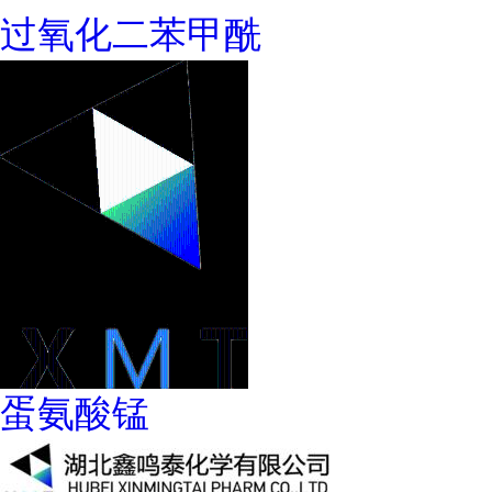
过氧化二苯甲酰
蛋氨酸锰