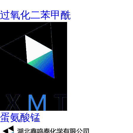
过氧化二苯甲酰
蛋氨酸锰