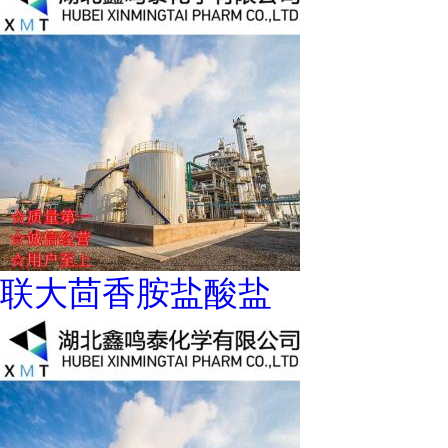
联大茴香胺盐酸盐