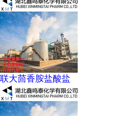
联大茴香胺盐酸盐