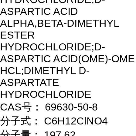
ASPARTIC ACID
ALPHA,BETA-DIMETHYL
ESTER
HYDROCHLORIDE;D-
ASPARTIC ACID(OME)-OME
HCL;DIMETHYL D-
ASPARTATE
HYDROCHLORIDE
CAS号： 69630-50-8
分子式： C6H12ClNO4
分子量： 197.62