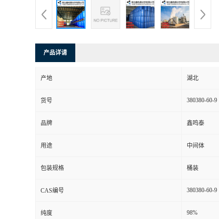
产品详请
产地
湖北
380380-60-9
货号
品牌
鑫鸣泰
用途
中间体
包装规格
桶装
380380-60-9
CAS编号
98%
纯度