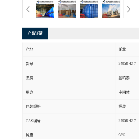
产品详请
产地
湖北
24958-42-7
货号
品牌
鑫鸣泰
用途
中间体
包装规格
桶装
24958-42-7
CAS编号
98%
纯度